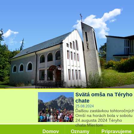
Svätá omša na Téryho
chate
25.08.2024
Ďalšou zastávkou tohtoročnýc
Omší na horách bola v sobotu
24.augusta 2024 Téryho
chata.Miestom...
Domov
Oznamy
Pripravujeme