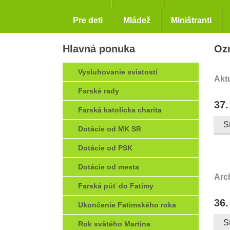
Pre deti
Mládež
Miništranti
Hlavná ponuka
Oz
Vysluhovanie sviatostí
Akt
Farské rady
37.
Farská katolícka charita
S
Dotácie od MK SR
Dotácie od PSK
Dotácie od mesta
Arc
Farská púť do Fatimy
36.
Ukončenie Fatimského roka
S
Rok svätého Martina