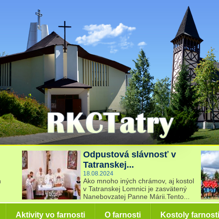
Odpustová slávnosť v
Tatranskej...
18.08.2024
h
Ako mnoho iných chrámov, aj kostol
v Tatranskej Lomnici je zasvätený
Nanebovzatej Panne Márii.Tento...
Aktivity vo farnosti
O farnosti
Kostoly farnost