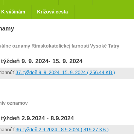
K výšinám
Krížová cesta
namy
uálne oznamy Rímskokatolíckej farnosti Vysoké Tatry
 týždeň 9. 9. 2024- 15. 9. 2024
tiahnúť
37. týždeň 9. 9. 2024- 15. 9. 2024 ( 256.44 KB )
hív oznamov
 týždeň 2.9.2024 - 8.9.2024
tiahnúť
36. týždeň 2.9.2024 - 8.9.2024 ( 819.27 KB )