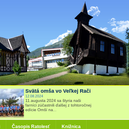
Svätá omša vo Veľkej Rači
12.08.2024
11.augusta 2024 sa štyria naši
farníci zúčastnili ďalšej z tohtoročnej
edície Omší na...
i
Časopis Ratolesť
Knižnica