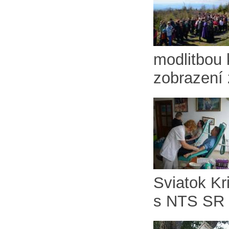
modlitbou 
zobrazení 
Sviatok Kr
s NTS SR v