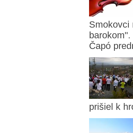
Smokovci n
barokom". 
Čapó predni
prišiel k 