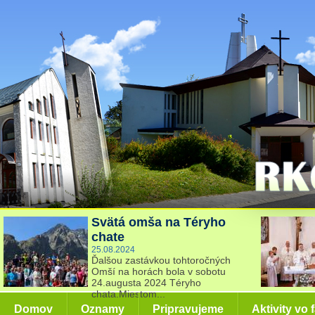
Svätá omša na Téryho
chate
25.08.2024
Ďalšou zastávkou tohtoročných
Omší na horách bola v sobotu
24.augusta 2024 Téryho
chata.Miestom...
Domov
Oznamy
Pripravujeme
Aktivity vo 