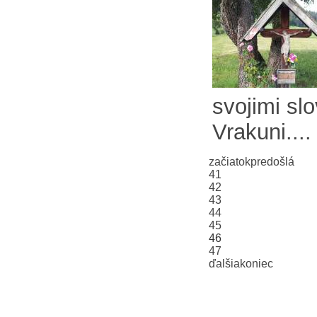
svojimi sl
Vrakuni....
začiatok
predošlá
41
42
43
44
45
46
47
ďalšia
koniec