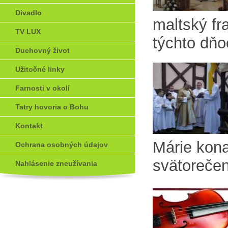
Divadlo
maltský fr
TV LUX
týchto dňo
Duchovný život
Užitočné linky
Farnosti v okolí
Tatry hovoria o Bohu
Kontakt
Márie kona
Ochrana osobných údajov
svätorečen
Nahlásenie zneužívania