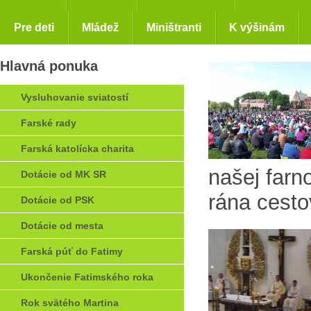
Pre deti
Mládež
Miništranti
K výšinám
Hlavná ponuka
Vysluhovanie sviatostí
Farské rady
Farská katolícka charita
našej farn
Dotácie od MK SR
rána cestov
Dotácie od PSK
Dotácie od mesta
Farská púť do Fatimy
Ukončenie Fatimského roka
Rok svätého Martina