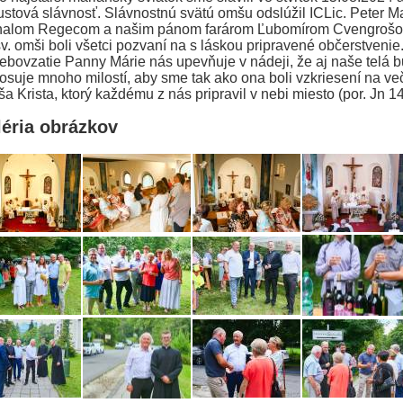
stová slávnosť. Slávnostnú svätú omšu odslúžil ICLic. Peter Ma
halom Regecom a našim pánom farárom Ľubomírom Cvengroš
v. omši boli všetci pozvaní na s láskou pripravené občerstvenie
bovzatie Panny Márie nás upevňuje v nádeji, že aj naše telá
osuje mnoho milostí, aby sme tak ako ona boli vzkriesení na več
ša Krista, ktorý každému z nás pripravil v nebi miesto (por. Jn 1
éria obrázkov