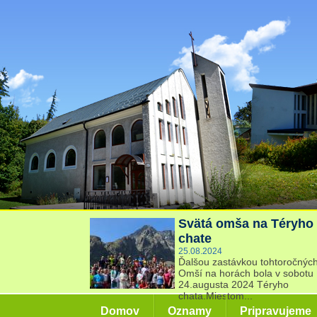
Svätá omša na Téryho
chate
25.08.2024
Ďalšou zastávkou tohtoročnýc
Omší na horách bola v sobotu
24.augusta 2024 Téryho
chata.Miestom...
Domov
Oznamy
Pripravujeme