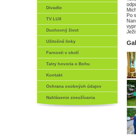
odpu
Divadlo
Mic
Po s
TV LUX
Nane
vypr
Duchovný život
Ježi
Užitočné linky
Gal
Farnosti v okolí
Tatry hovoria o Bohu
Kontakt
Ochrana osobných údajov
Nahlásenie zneužívania