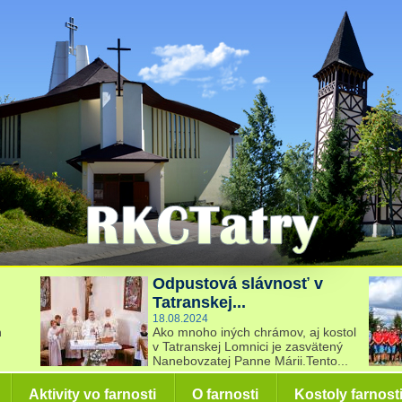
Odpustová slávnosť v
Tatranskej...
18.08.2024
h
Ako mnoho iných chrámov, aj kostol
v Tatranskej Lomnici je zasvätený
Nanebovzatej Panne Márii.Tento...
Aktivity vo farnosti
O farnosti
Kostoly farnost