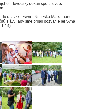
jcher - levočský dekan spolu s vdp.
om.
.
 budú raz vzkriesené. Nebeská Matka nám
nú slávu, aby sme prijali pozvanie jej Syna
4,1-14)