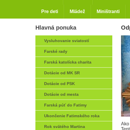
Pre deti
Mládež
Miništranti
Hlavná ponuka
Odp
Vysluhovanie sviatostí
Farské rady
Farská katolícka charita
Dotácie od MK SR
Dotácie od PSK
Dotácie od mesta
Farská púť do Fatimy
Ukončenie Fatimského roka
Ako 
Rok svätého Martina
Tent