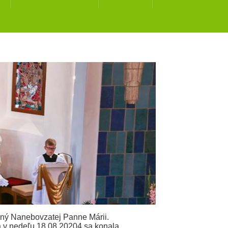
tený Nanebovzatej Panne Márii.
 a v nedeľu 18.08.20204 sa konala