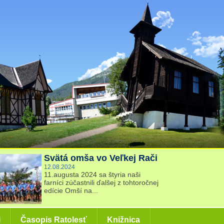
Svätá omša vo Veľkej Rači
12.08.2024
11.augusta 2024 sa štyria naši
farníci zúčastnili ďalšej z tohtoročnej
edície Omší na...
i
Časopis Ratolesť
Knižnica