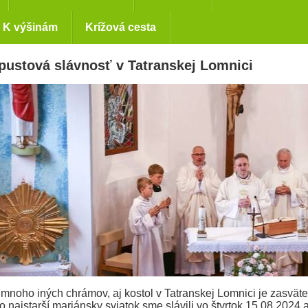
K výšinám
Krížová cesta
ustová slávnosť v Tatranskej Lomnici
mnoho iných chrámov, aj kostol v Tatranskej Lomnici je zasvä
o najstarší mariánsky sviatok sme slávili vo štvrtok 15.08.2024